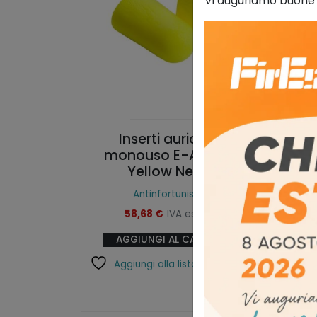
Vi auguriamo buone
Inserti auricolari
Cuf
monouso E-A-Rsoft
Yellow Neons
Antinfortunistica
58,68
€
IVA esclusa
AGGIUNGI AL CARRELLO
Aggiungi alla lista dei desideri