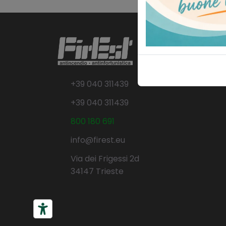
+39 040 311439
+39 040 311439
800 180 691
info@firest.eu
Via dei Frigessi 2d
34147 Trieste