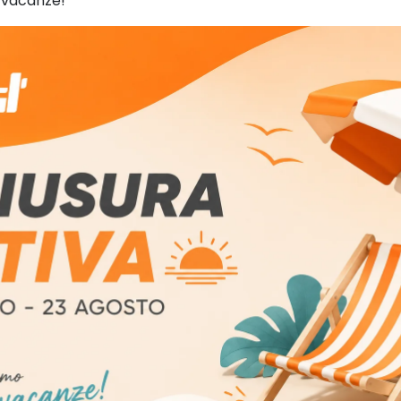
 vacanze!
fie 3M Peltor Optime I
per elmetto
Antinfortunistica
38,50
€
IVA esclusa
AGGIUNGI AL CARRELLO
Aggiungi alla lista dei desideri