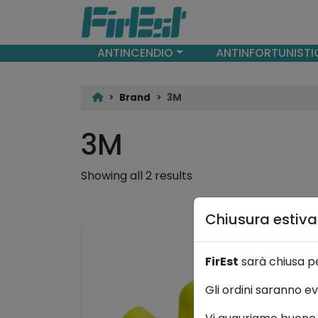
ANTINCENDIO
ANTINFORTUNISTI
Brand
3M
3M
Showing all 2 results
Chiusura estiv
FirEst
sarà chiusa p
Gli ordini saranno ev