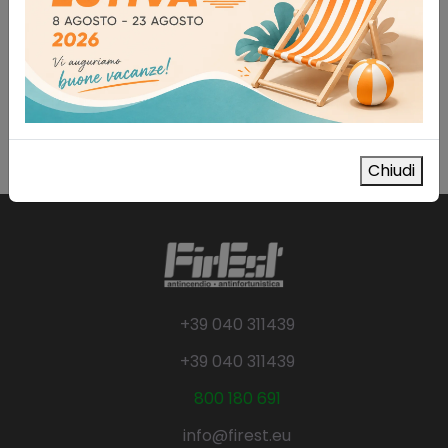
299,00
€
IVA esclusa
AGGIUNGI AL CARRELLO
Aggiungi alla lista dei desideri
Chiudi
+39 040 311439
+39 040 311439
800 180 691
info@firest.eu