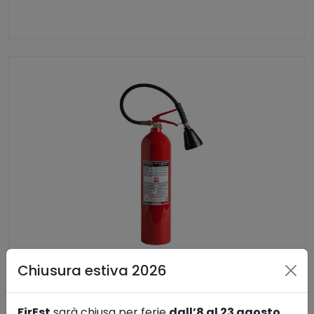
Chiusura estiva 2026
Estintore 5 Kg CO2 in alluminio
Antincendio
FirEst
sarà chiusa per ferie
dall’8 al 23 agosto