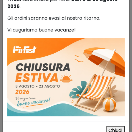
160,00
€
IVA esclusa
2026
.
AGGIUNGI AL CARRELLO
Gli ordini saranno evasi al nostro ritorno.
Aggiungi alla lista dei desideri
Vi auguriamo buone vacanze!
Chiudi