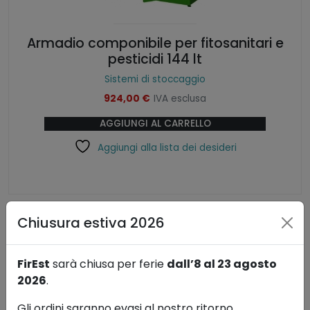
Armadio componibile per fitosanitari e
pesticidi 144 lt
Sistemi di stoccaggio
924,00
€
IVA esclusa
AGGIUNGI AL CARRELLO
Aggiungi alla lista dei desideri
Chiusura estiva 2026
FirEst
sarà chiusa per ferie
dall’8 al 23 agosto
2026
.
Gli ordini saranno evasi al nostro ritorno.