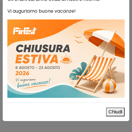
Vi auguriamo buone vacanze!
Armadio componibile per fitosanitari e
pesticidi 78 lt
Sistemi di stoccaggio
772,00
€
IVA esclusa
AGGIUNGI AL CARRELLO
Aggiungi alla lista dei desideri
Chiudi