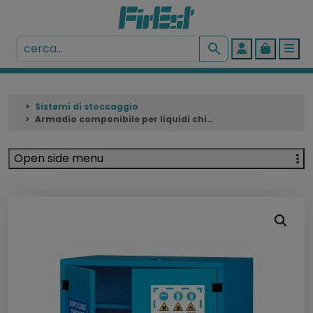
Account
Cart
Me
Sistemi di stoccaggio
Armadio componibile per liquidi chimici 123 lt
Open side menu