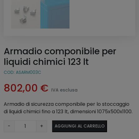
Armadio componibile per
liquidi chimici 123 lt
COD:
ASARM003C
802,00
€
IVA esclusa
Armadio di sicurezza componibile per lo stoccaggio
di liquidi chimici fino a 123 lt, dimensioni 1075x500x1100.
A
A
-
+
AGGIUNGI AL CARRELLO
r
lt
m
e