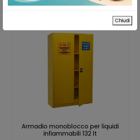
Chiudi
Armadio monoblocco per liquidi
infiammabili 132 lt