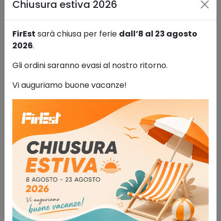
Chiusura estiva 2026
FirEst
sarà chiusa per ferie
dall’8 al 23 agosto
2026
.
Gli ordini saranno evasi al nostro ritorno.
Vi auguriamo buone vacanze!
Armadio componibile per liquidi
infiammabili 66 lt
Sistemi di stoccaggio
560,00
€
IVA esclusa
AGGIUNGI AL CARRELLO
Aggiungi alla lista dei desideri