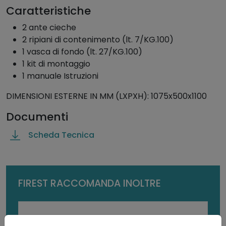
q
Caratteristiche
u
2 ante cieche
a
2 ripiani di contenimento (lt. 7/KG.100)
n
1 vasca di fondo (lt. 27/KG.100)
t
1 kit di montaggio
i
1 manuale Istruzioni
t
à
DIMENSIONI ESTERNE IN MM (LXPXH): 1075x500x1100
Documenti
Scheda Tecnica
FIREST RACCOMANDA INOLTRE