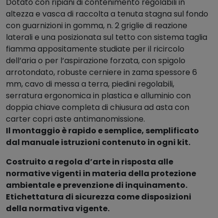
Dotato con ripiani di contenimento regolabili in
l
altezza e vasca di raccolta a tenuta stagna sul fondo
i
con guarnizioni in gomma, n. 2 griglie di reazione
q
laterali e una posizionata sul tetto con sistema taglia
u
fiamma appositamente studiate per il ricircolo
i
dell’aria o per l’aspirazione forzata, con spigolo
d
arrotondato, robuste cerniere in zama spessore 6
i
mm, cavo di messa a terra, piedini regolabili,
c
serratura ergonomica in plastica e alluminio con
h
doppia chiave completa di chiusura ad asta con
i
carter copri aste antimanomissione.
m
Il montaggio è rapido e semplice, semplificato
i
dal manuale istruzioni contenuto in ogni kit.
c
i
Costruito a regola d’arte in risposta alle
1
normative vigenti in materia della protezione
2
ambientale e prevenzione di inquinamento.
3
Etichettatura di sicurezza come disposizioni
l
della normativa vigente.
t