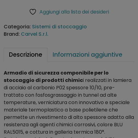
a
r
Aggiungi alla lista dei desideri
d
n
i
a
Categoria:
Sistemi di stoccaggio
o
ti
Brand:
Carvel S.r.l.
c
v
o
e
m
:
Descrizione
Informazioni aggiuntive
p
o
Armadio di sicurezza componibile per lo
n
stoccaggio di prodotti chimic
i realizzati in lamiera
i
di acciaio al carbonio P02 spessore 10/10, pre-
b
trattato con fosfosgrassaggio in tunnel ad alte
i
temperature, verniciatura con innovativo e speciale
l
materiale termoplastico a base polietilene che
e
permette un rivestimento di alto spessore adatto alla
p
resistenza agli agenti chimici corrosivi, colore BLU
e
RAL5015, e cottura in galleria termica 180°.
r