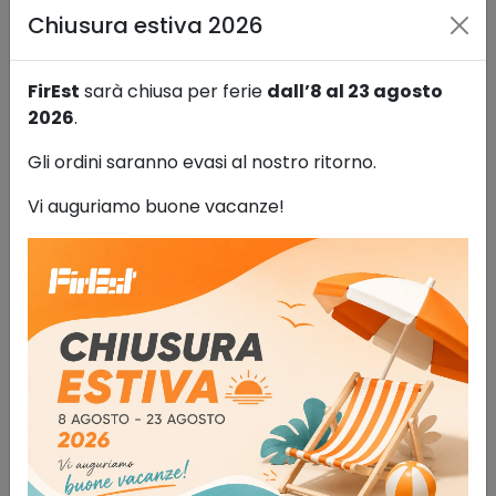
Chiusura estiva 2026
FirEst
sarà chiusa per ferie
dall’8 al 23 agosto
2026
.
Gli ordini saranno evasi al nostro ritorno.
Vi auguriamo buone vacanze!
Armadio componibile per liquidi
infiammabili 123 lt
Sistemi di stoccaggio
724,00
€
IVA esclusa
AGGIUNGI AL CARRELLO
Aggiungi alla lista dei desideri