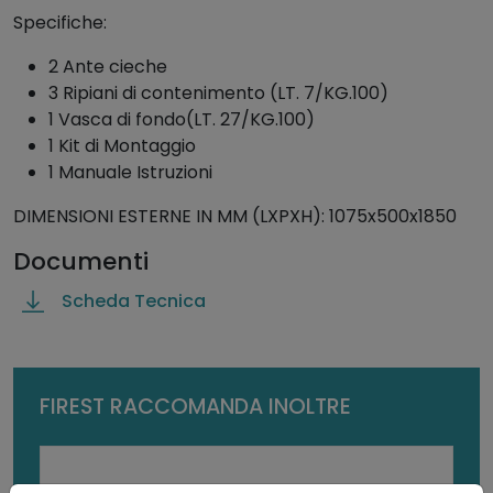
q
Specifiche:
u
2 Ante cieche
a
3 Ripiani di contenimento (LT. 7/KG.100)
n
1 Vasca di fondo(LT. 27/KG.100)
t
1 Kit di Montaggio
i
1 Manuale Istruzioni
t
à
DIMENSIONI ESTERNE IN MM (LXPXH): 1075x500x1850
Documenti
Scheda Tecnica
FIREST RACCOMANDA INOLTRE