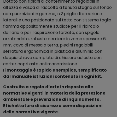
Dotato con ripiani di contenimento regolabili in
l
altezza e vasca di raccolta a tenuta stagna sul fondo
i
con guarnizioni in gomma, n.2 griglie di areazione
q
laterali e una posizionata sul tetto con sistema taglia
u
fiamma appositamente studiate per il ricircolo
i
dell’aria o per l’aspirazione forzata, con spigolo
d
arrotondato, robuste cerniere in zama spessore 6
i
mm, cavo di messa a terra, piedini regolabili,
c
serratura ergonomica in plastica e alluminio con
h
doppia chiave completa di chiusura ad asta con
i
carter copri aste antimanomissione.
m
Il montaggio è rapido e semplice, semplificato
i
dal manuale istruzioni contenuto in ogni kit.
c
i
Costruito a regola d’arte in risposta alle
1
normative vigenti in materia della protezione
4
ambientale e prevenzione di inquinamento.
4
Etichettatura di sicurezza come disposizioni
l
della normativa vigente.
t