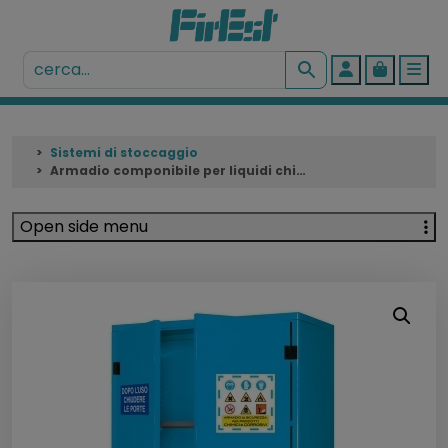
Account
Cart
Me
Sistemi di stoccaggio
Armadio componibile per liquidi chimici 144 lt
Open side menu