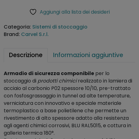
a
r
Aggiungi alla lista dei desideri
d
n
i
a
Categoria:
Sistemi di stoccaggio
o
ti
Brand:
Carvel S.r.l.
c
v
o
e
m
:
Descrizione
Informazioni aggiuntive
p
o
Armadio di sicurezza componibile
per lo
n
stoccaggio di
prodotti chimici
realizzato in lamiera di
i
acciaio al carbonio P02 spessore 10/10, pre-trattato
b
con fosfosgrassaggio in tunnel ad alte temperature,
i
verniciatura con innovativo e speciale materiale
l
termoplastico a base polietilene che permette un
e
rivestimento di alto spessore adatto alla resistenza
p
agli agenti chimici corrosivi, BLU RAL5015, e cottura in
e
galleria termica 180°.
r