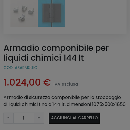
Armadio componibile per
liquidi chimici 144 lt
COD:
ASARM001C
1.024,00
€
IVA esclusa
Armadio di sicurezza componibile per lo stoccaggio
di liquidi chimici fino a 144 lt, dimensioni 1075x500x1850.
A
A
-
+
AGGIUNGI AL CARRELLO
r
lt
m
e