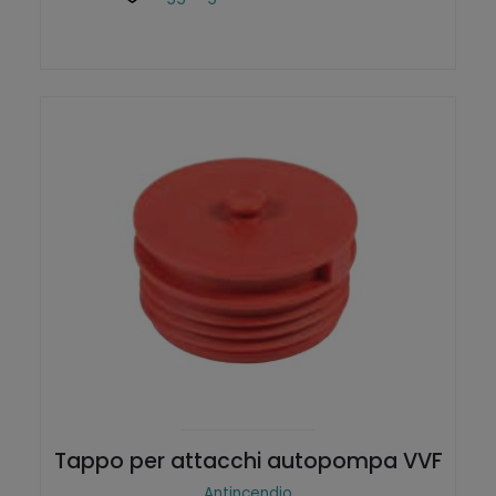
d
o
t
t
o
Tappo per attacchi autopompa VVF
Antincendio