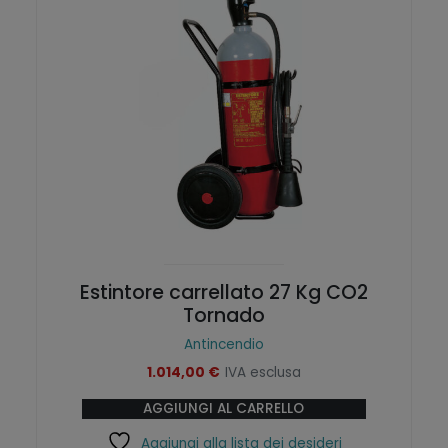
g
e
i
n
n
e
a
l
d
l
e
a
l
p
p
a
r
g
o
i
d
n
o
a
t
Estintore carrellato 27 Kg CO2
d
t
Tornado
e
o
Antincendio
l
1.014,00
€
IVA esclusa
p
r
AGGIUNGI AL CARRELLO
o
Aggiungi alla lista dei desideri