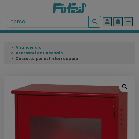
Account
Cart
Me
Antincendio
Accessori antincendio
Cassetta per estintori doppia