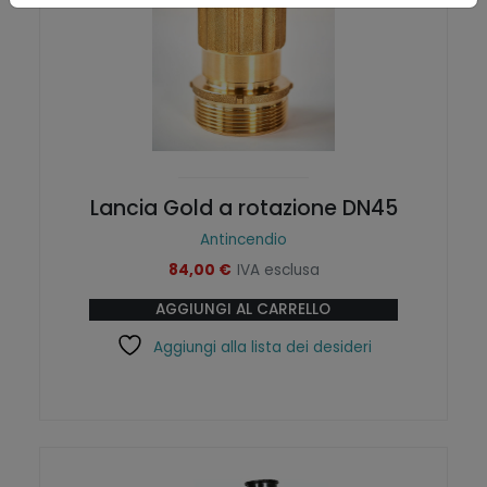
i
s
p
s
o
e
s
r
s
e
o
s
n
c
o
e
Lancia Gold a rotazione DN45
e
l
Antincendio
s
t
84,00
€
IVA esclusa
s
e
e
n
AGGIUNGI AL CARRELLO
r
e
Aggiungi alla lista dei desideri
e
l
s
l
c
a
e
p
l
a
t