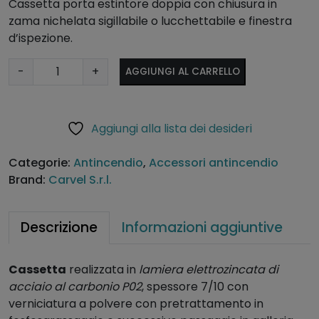
Cassetta porta estintore doppia con chiusura in
zama nichelata sigillabile o lucchettabile e finestra
d’ispezione.
C
A
-
+
AGGIUNGI AL CARRELLO
a
lt
s
e
s
r
Aggiungi alla lista dei desideri
e
n
t
a
Categorie:
Antincendio
,
Accessori antincendio
t
ti
Brand:
Carvel S.r.l.
a
v
p
e
e
:
Descrizione
Informazioni aggiuntive
r
e
Cassetta
realizzata in
lamiera elettrozincata di
s
acciaio al carbonio P02
, spessore 7/10 con
t
verniciatura a polvere con pretrattamento in
i