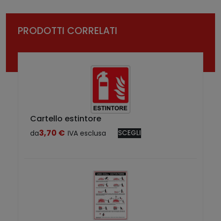
PRODOTTI CORRELATI
Cartello estintore
3,70
€
da
IVA esclusa
SCEGLI
Q
u
e
s
t
o
p