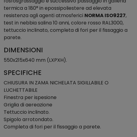
fosfosgrassaggio e successivo passaggio in galleria
n
termica a 180° in epossipoliestere ad elevata
t
resistenza agli agenti atmosferici
NORMA ISO9227
,
o
test in nebbia salina 10 anni, colore rosso RAL3000,
r
tettuccio inclinato, completa di fori per il fissaggio a
i
parete.
d
o
DIMENSIONI
p
p
550x215x640 mm (LXPXH).
i
SPECIFICHE
a
q
CHIUSURA IN ZAMA NICHELATA SIGILLABILE O
u
LUCHETTABILE
a
Finestra per ispesione
n
Griglia di aereazione
t
Tettuccio inclinato.
i
Spigolo arrotondato.
t
Completa di fori per il fissaggio a parete.
à