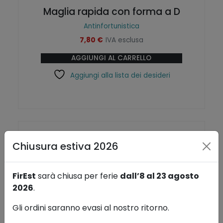
a
,
Maglia rapida con forma a D
:
0
Antinfortunistica
7,80
€
IVA esclusa
1
0
AGGIUNGI AL CARRELLO
0
Aggiungi alla lista dei desideri
9
€
,
.
5
Chiusura estiva 2026
0
FirEst
sarà chiusa per ferie
dall’8 al 23 agosto
2026
.
Gli ordini saranno evasi al nostro ritorno.
€