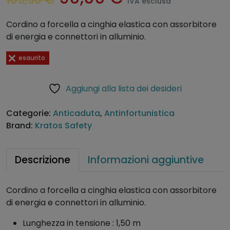
IVA esclusa
l
l
Cordino a forcella a cinghia elastica con assorbitore
di energia e connettori in alluminio.
p
p
esaurito
r
r
Aggiungi alla lista dei desideri
e
e
Categorie:
Anticaduta
,
Antinfortunistica
z
z
Brand:
Kratos Safety
z
z
Descrizione
Informazioni aggiuntive
o
o
o
a
Cordino a forcella a cinghia elastica con assorbitore
di energia e connettori in alluminio.
r
t
Lunghezza in tensione : 1,50 m