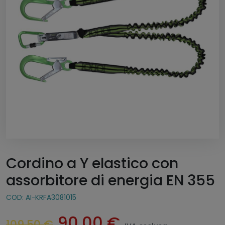
Cordino a Y elastico con
assorbitore di energia EN 355
COD:
AI-KRFA3081015
I
I
90,00
€
109,50
€