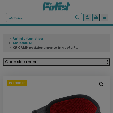
Account
Cart
Me
Antinfortunistica
Anticaduta
Kit CAMP posizionamento in quota PLUS
Open side menu
in offerta!