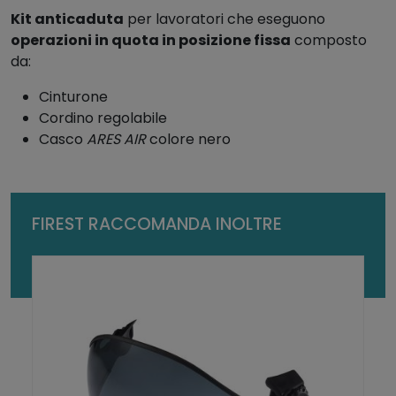
e
:
:
,
0
.
z
Kit anticaduta
per lavoratori che eseguono
r
6
1
2
i
operazioni in quota in posizione fissa
composto
a
3
0
0
€
o
da:
:
,
4
.
n
7
2
,
€
Cinturone
a
9
0
0
.
Cordino regolabile
m
,
0
Casco
ARES AIR
colore nero
e
0
€
n
0
.
€
t
.
o
€
FIREST RACCOMANDA INOLTRE
i
.
n
q
u
o
t
a
P
L