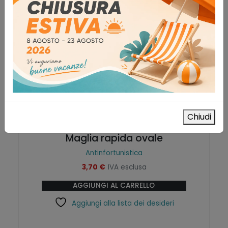
Chiudi
Maglia rapida ovale
Antinfortunistica
3,70
€
IVA esclusa
AGGIUNGI AL CARRELLO
Aggiungi alla lista dei desideri