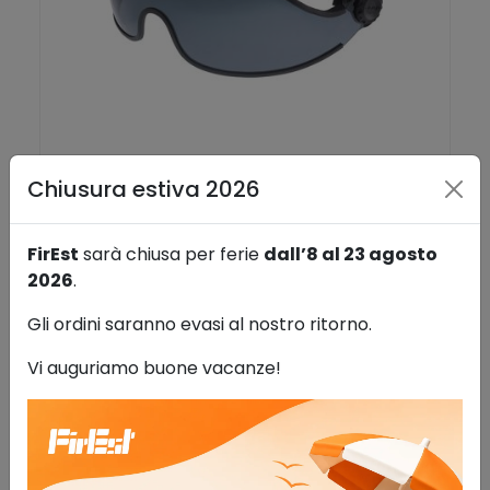
U
S
q
u
a
n
t
Visiera fumè per caschi ARES
Chiusura estiva 2026
i
Antinfortunistica
t
59,90
€
IVA esclusa
FirEst
sarà chiusa per ferie
dall’8 al 23 agosto
à
2026
.
AGGIUNGI AL CARRELLO
Gli ordini saranno evasi al nostro ritorno.
Aggiungi alla lista dei desideri
Vi auguriamo buone vacanze!