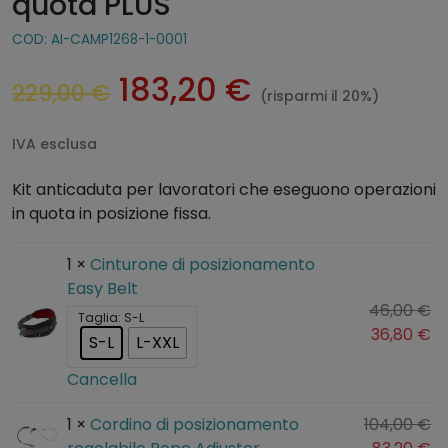
quota PLUS
COD:
AI-CAMP1268-1-0001
183,20
€
229,00
€
(risparmi il 20%)
IVA esclusa
Kit anticaduta per lavoratori che eseguono operazioni
in quota in posizione fissa.
1 ×
Cinturone di posizionamento
Easy Belt
I
46,00
€
Taglia
: S-L
l
I
36,80
€
S-L
L-XXL
p
l
Cancella
r
p
e
r
I
1 ×
Cordino di posizionamento
104,00
€
z
e
l
I