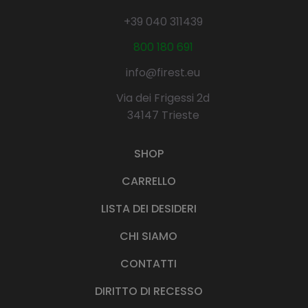
e
:
+39 040 311439
e
7
r
9
800 180 691
a
,
:
9
info@firest.eu
9
0
9
Via dei Frigessi 2d
,
€
34147 Trieste
9
.
0
SHOP
€
.
CARRELLO
LISTA DEI DESIDERI
CHI SIAMO
CONTATTI
DIRITTO DI RECESSO