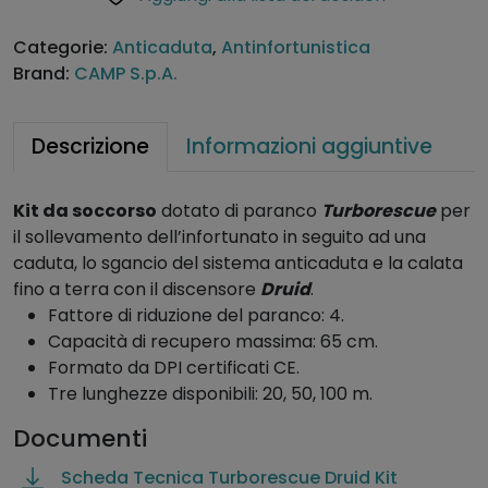
a
s
Categorie:
Anticaduta
,
Antinfortunistica
o
Brand:
CAMP S.p.A.
c
c
o
Descrizione
Informazioni aggiuntive
r
s
Kit da soccorso
dotato di paranco
Turborescue
per
o
il sollevamento dell’infortunato in seguito ad una
T
caduta, lo sgancio del sistema anticaduta e la calata
u
fino a terra con il discensore
Druid
.
r
Fattore di riduzione del paranco: 4.
b
Capacità di recupero massima: 65 cm.
o
Formato da DPI certificati CE.
r
Tre lunghezze disponibili: 20, 50, 100 m.
e
s
Documenti
c
u
Scheda Tecnica Turborescue Druid Kit