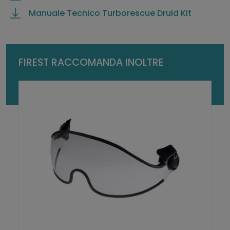
e
Manuale Tecnico Turborescue Druid Kit
D
r
u
i
FIREST RACCOMANDA INOLTRE
d
q
u
a
n
t
i
t
à