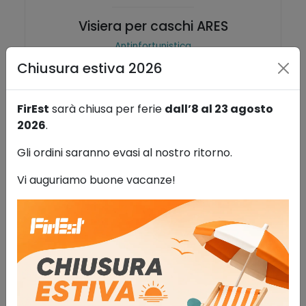
Visiera per caschi ARES
Antinfortunistica
55,00
€
IVA esclusa
Chiusura estiva 2026
AGGIUNGI AL CARRELLO
FirEst
sarà chiusa per ferie
dall’8 al 23 agosto
Aggiungi alla lista dei desideri
2026
.
Gli ordini saranno evasi al nostro ritorno.
Vi auguriamo buone vacanze!