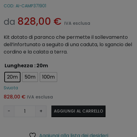
COD:
AI-CAMP371901
828,00
€
da
IVA esclusa
Kit dotato di paranco che permette il sollevamento
dell’infortunato a seguito di una caduta, lo sgancio del
cordino e la calata a terra.
A
Lunghezza
: 20m
lt
20m
50m
100m
e
r
Svuota
n
828,00
€
IVA esclusa
a
ti
K
-
+
AGGIUNGI AL CARRELLO
v
i
e
t
:
d
Aggiungi alla lista dei desideri