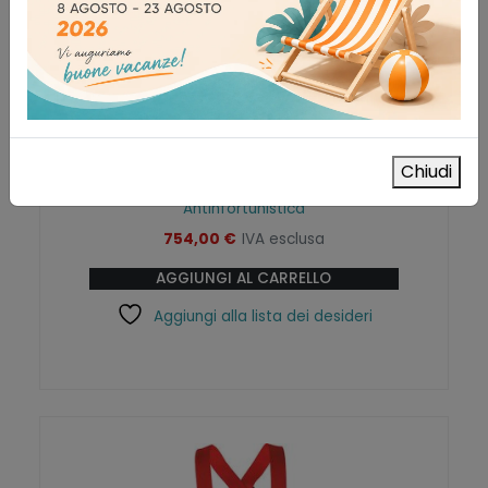
Verricello di recupero per treppiede
Chiudi
EVO
Antinfortunistica
754,00
€
IVA esclusa
AGGIUNGI AL CARRELLO
Aggiungi alla lista dei desideri