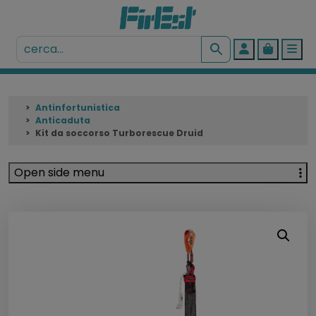
Account
Cart
Me
Antinfortunistica
Anticaduta
Kit da soccorso Turborescue Druid
Open side menu