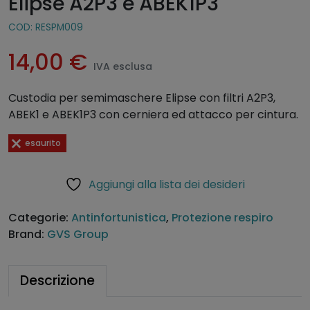
Elipse A2P3 e ABEK1P3
COD:
RESPM009
14,00
€
IVA esclusa
Custodia per semimaschere Elipse con filtri A2P3,
ABEK1 e ABEK1P3 con cerniera ed attacco per cintura.
esaurito
Aggiungi alla lista dei desideri
Categorie:
Antinfortunistica
,
Protezione respiro
Brand:
GVS Group
Descrizione