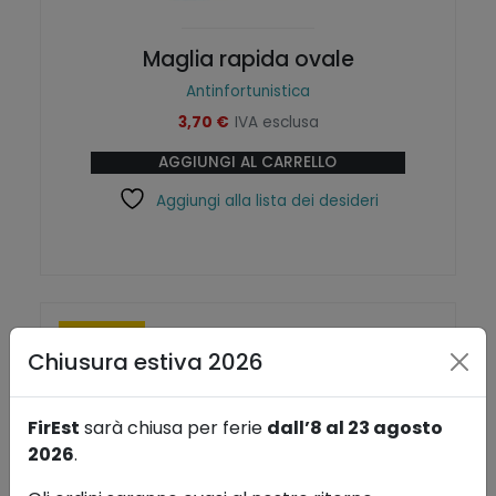
Maglia rapida ovale
Antinfortunistica
3,70
€
IVA esclusa
AGGIUNGI AL CARRELLO
Aggiungi alla lista dei desideri
in offerta!
Chiusura estiva 2026
FirEst
sarà chiusa per ferie
dall’8 al 23 agosto
2026
.