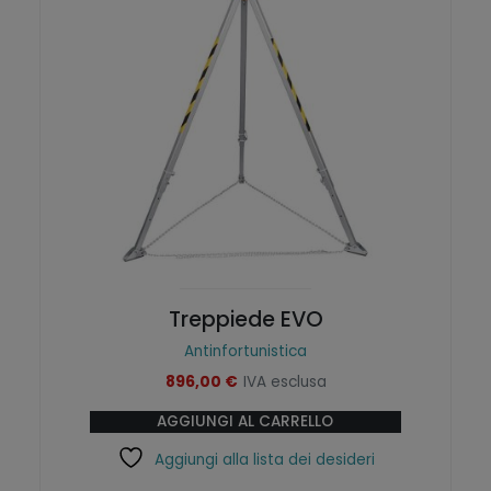
i
t
g
u
i
a
n
l
a
e
l
è
e
:
e
4
r
9
a
,
:
9
6
0
7
,
€
0
.
Treppiede EVO
0
Antinfortunistica
€
896,00
€
IVA esclusa
.
AGGIUNGI AL CARRELLO
Aggiungi alla lista dei desideri