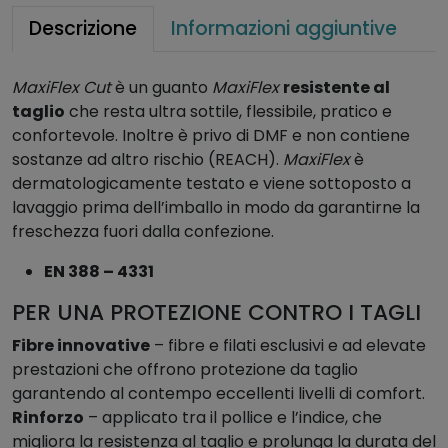
M
Descrizione
Informazioni aggiuntive
a
x
MaxiFlex Cut
è un guanto
MaxiFlex
resistente al
i
taglio
che resta ultra sottile, flessibile, pratico e
F
confortevole. Inoltre è privo di DMF e non contiene
l
sostanze ad altro rischio (REACH).
MaxiFlex
è
e
dermatologicamente testato e viene sottoposto a
x
lavaggio prima dell’imballo in modo da garantirne la
C
freschezza fuori dalla confezione.
u
t
EN 388 – 4331
q
u
PER UNA PROTEZIONE CONTRO I TAGLI
a
Fibre innovative
– fibre e filati esclusivi e ad elevate
n
prestazioni che offrono protezione da taglio
t
garantendo al contempo eccellenti livelli di comfort.
i
Rinforzo
– applicato tra il pollice e l’indice, che
t
migliora la resistenza al taglio e prolunga la durata del