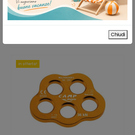
41,00
€
IVA esclusa
AGGIUNGI AL CARRELLO
Aggiungi alla lista dei desideri
Chiudi
in offerta!