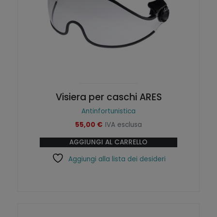
l
è
e
:
e
2
r
7
a
,
:
2
3
0
4
,
€
0
.
Visiera per caschi ARES
0
Antinfortunistica
€
55,00
€
IVA esclusa
.
AGGIUNGI AL CARRELLO
Aggiungi alla lista dei desideri