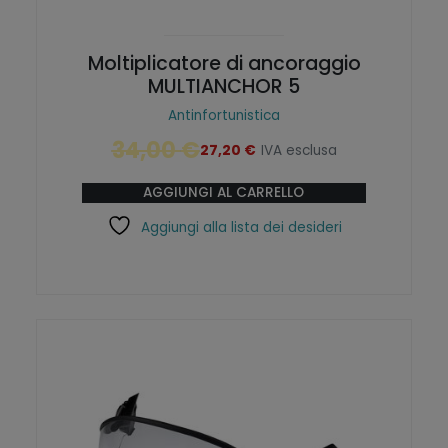
Moltiplicatore di ancoraggio
MULTIANCHOR 5
Antinfortunistica
34,00
€
27,20
€
IVA esclusa
I
I
l
l
AGGIUNGI AL CARRELLO
p
p
r
r
Aggiungi alla lista dei desideri
e
e
z
z
z
z
o
o
o
a
r
t
i
t
g
u
i
a
n
l
a
e