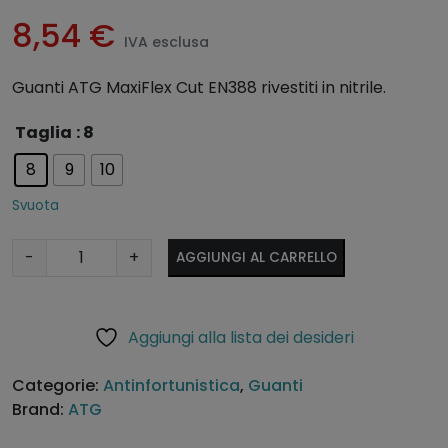
8,54
€
IVA esclusa
Guanti ATG MaxiFlex Cut EN388 rivestiti in nitrile.
A
Taglia
: 8
lt
8
9
10
e
r
Svuota
n
a
G
-
+
AGGIUNGI AL CARRELLO
ti
u
v
a
e
n
Aggiungi alla lista dei desideri
:
t
i
Categorie:
Antinfortunistica
,
Guanti
A
Brand:
ATG
T
G