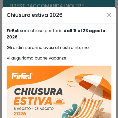
FIREST RACCOMANDA INOLTRE
Chiusura estiva 2026
FirEst
sarà chiusa per ferie
dall’8 al 23 agosto
2026
.
Gli ordini saranno evasi al nostro ritorno.
Vi auguriamo buone vacanze!
Cordino di posizionamento
regolabile a fibbia
Antinfortunistica