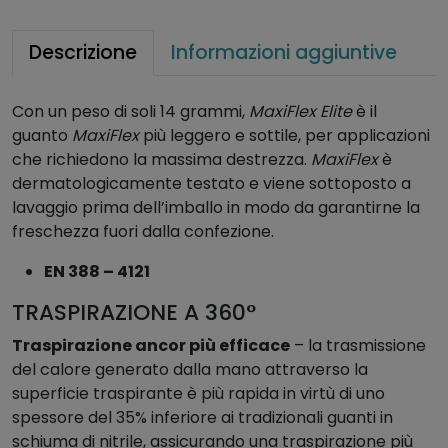
G
M
Descrizione
Informazioni aggiuntive
a
x
Con un peso di soli 14 grammi,
MaxiFlex Elite
è il
i
guanto
MaxiFlex
più leggero e sottile, per applicazioni
F
che richiedono la massima destrezza.
MaxiFlex
è
l
dermatologicamente testato e viene sottoposto a
e
lavaggio prima dell’imballo in modo da garantirne la
x
freschezza fuori dalla confezione.
E
l
EN 388 – 4121
i
t
TRASPIRAZIONE A 360°
e
Traspirazione ancor più efficace
– la trasmissione
q
del calore generato dalla mano attraverso la
u
superficie traspirante è più rapida in virtù di uno
a
spessore del 35% inferiore ai tradizionali guanti in
n
schiuma di nitrile, assicurando una traspirazione più