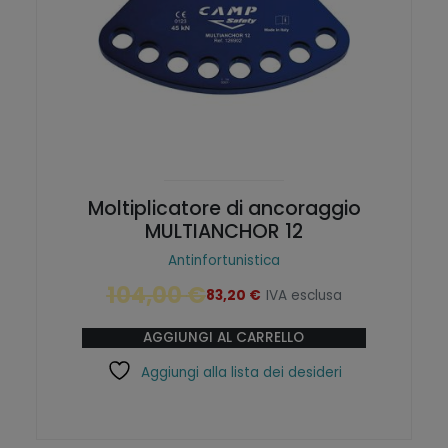
Moltiplicatore di ancoraggio
MULTIANCHOR 12
Antinfortunistica
104,00
€
83,20
€
IVA esclusa
I
I
l
l
AGGIUNGI AL CARRELLO
p
p
r
r
Aggiungi alla lista dei desideri
e
e
z
z
z
z
o
o