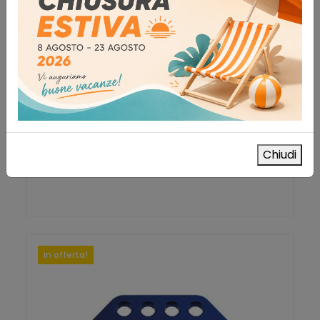
Cordino di trattenuta con gancio
Antinfortunistica
47,00
€
IVA esclusa
AGGIUNGI AL CARRELLO
Chiudi
Aggiungi alla lista dei desideri
in offerta!