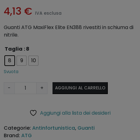
4,13
€
IVA esclusa
Guanti ATG MaxiFlex Elite EN388 rivestiti in schiuma di
nitrile.
A
Taglia
: 8
lt
8
9
10
e
r
Svuota
n
a
G
-
+
AGGIUNGI AL CARRELLO
ti
u
v
a
e
n
Aggiungi alla lista dei desideri
:
t
i
Categorie:
Antinfortunistica
,
Guanti
A
Brand:
ATG
T