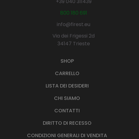
+39 040 311439
e
2
r
7
800 180 691
a
,
:
2
info@firest.eu
3
0
4
Via dei Frigessi 2d
,
€
34147 Trieste
0
.
0
SHOP
€
.
CARRELLO
LISTA DEI DESIDERI
CHI SIAMO
CONTATTI
DIRITTO DI RECESSO
CONDIZIONI GENERALI DI VENDITA