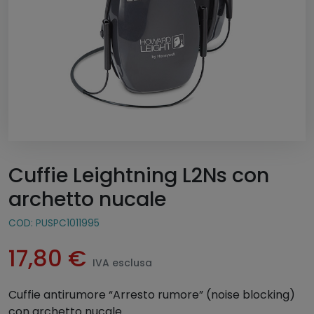
Cuffie Leightning L2Ns con
archetto nucale
COD:
PUSPC1011995
17,80
€
IVA esclusa
Cuffie antirumore “Arresto rumore” (noise blocking)
con archetto nucale.