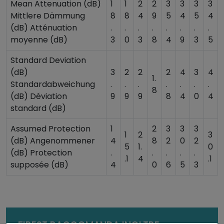
Mean Attenuation (dB)
1
1
2
2
3
3
3
3
Mittlere Dämmung
8
8
4
9
5
4
5
4
(dB) Atténuation
.
.
.
.
.
.
.
.
moyenne (dB)
3
0
3
8
4
9
3
5
Standard Deviation
(dB)
3
2
2
2
4
3
4
1.
Standardabweichung
.
.
.
.
.
.
.
8
(dB) Déviation
9
9
9
8
4
0
4
standard (dB)
Assumed Protection
1
2
3
3
3
1
2
3
(dB) Angenommener
4
8
2
0
2
5
1.
0
(dB) Protection
.
.
.
.
.
.1
4
.1
supposée (dB)
4
0
6
5
3