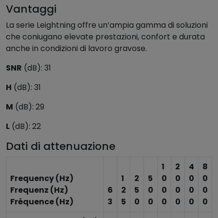
Vantaggi
La serie Leightning offre un’ampia gamma di soluzioni
che coniugano elevate prestazioni, confort e durata
anche in condizioni di lavoro gravose.
SNR
(dB): 31
H
(dB): 31
M
(dB): 29
L
(dB): 22
Dati di attenuazione
1
2
4
8
Frequency (Hz)
1
2
5
0
0
0
0
Frequenz (Hz)
6
2
5
0
0
0
0
0
Fréquence (Hz)
3
5
0
0
0
0
0
0