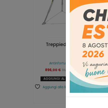
Treppiede EVO
Antinfortunistica
896,00
€
IVA esclusa
AGGIUNGI AL CARRELLO
Aggiungi alla lista dei desideri