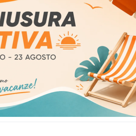
Maglia rapida con
Linea vita temporan
forma a D
5-30m
Antinfortunistica
Antinfortunistica
7,80
€
IVA esclusa
178,00
€
IVA esclusa
AGGIUNGI AL CARRELLO
AGGIUNGI AL CARRELLO
Aggiungi alla lista dei desideri
Aggiungi alla lista dei desi