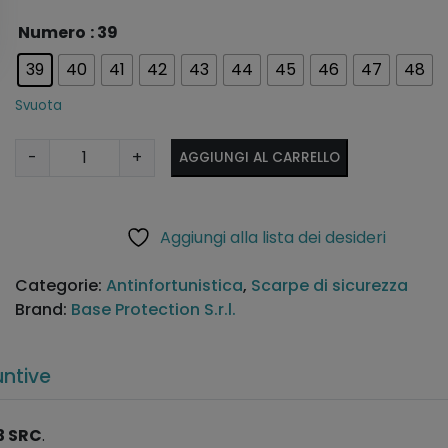
A
Numero
: 39
lt
39
40
41
42
43
44
45
46
47
48
e
r
Svuota
n
a
S
-
+
AGGIUNGI AL CARRELLO
ti
c
v
a
e
r
Aggiungi alla lista dei desideri
:
p
e
Categorie:
Antinfortunistica
,
Scarpe di sicurezza
B
Brand:
Base Protection S.r.l.
e
-
J
untive
o
y
3 SRC
.
T