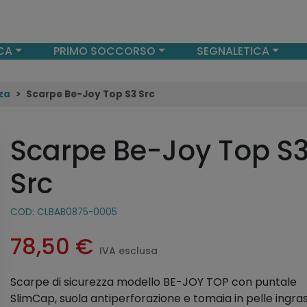
CA
PRIMO SOCCORSO
SEGNALETICA
za
Scarpe Be-Joy Top S3 Src
Scarpe Be-Joy Top S
Src
COD:
CLBAB0875-0005
78,50
€
IVA esclusa
Scarpe di sicurezza modello BE-JOY TOP con puntale
SlimCap, suola antiperforazione e tomaia in pelle ingra