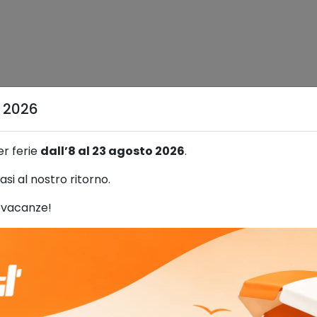
o
p
S
3
S
r
 Ultraflex
a 2026
c
resh’n Flex, Ultraflex, Suola Tpu-Skin, SlimCap.
q
u
er ferie
dall’8 al 23 agosto 2026
.
a
n
asi al nostro ritorno.
t
 vacanze!
i
t
à