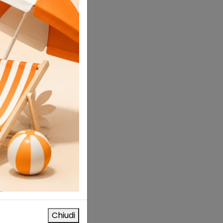
ea
deri
Chiudi