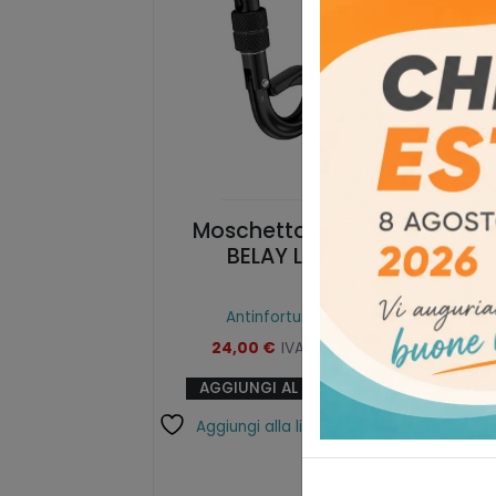
Moschettone HMS
Vi
BELAY LOCK
Antinfortunistica
24,00
€
IVA esclusa
AGGIUNGI AL CARRELLO
Aggiungi alla lista dei desideri