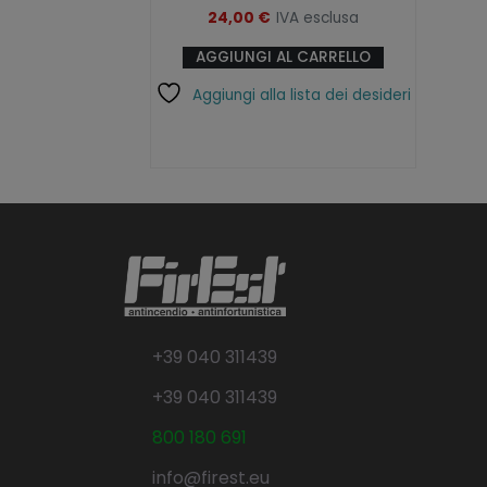
24,00
€
IVA esclusa
AGGIUNGI AL CARRELLO
Aggiungi alla lista dei desideri
+39 040 311439
+39 040 311439
800 180 691
info@firest.eu