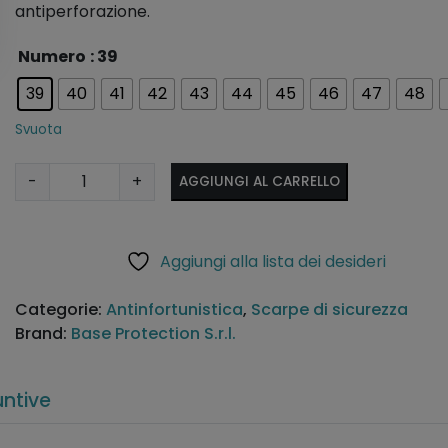
antiperforazione.
A
Numero
: 39
lt
39
40
41
42
43
44
45
46
47
48
e
r
Svuota
n
a
S
-
+
AGGIUNGI AL CARRELLO
ti
t
v
i
e
v
Aggiungi alla lista dei desideri
:
a
l
Categorie:
Antinfortunistica
,
Scarpe di sicurezza
i
Brand:
Base Protection S.r.l.
B
e
-
untive
D
r