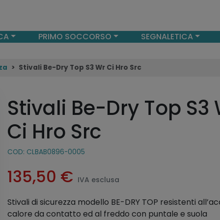
CA
PRIMO SOCCORSO
SEGNALETICA
za
Stivali Be-Dry Top S3 Wr Ci Hro Src
Stivali Be-Dry Top S3
Ci Hro Src
COD:
CLBAB0896-0005
135,50
€
IVA esclusa
Stivali di sicurezza modello BE-DRY TOP resistenti all’ac
calore da contatto ed al freddo con puntale e suola