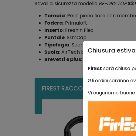
Stivali di sicurezza modello
BE-DRY TOP
S3
Tomaia
: Pelle pieno fiore con memb
Fodera
: Primaloft
Inserto
: Fresh’n Flex
Puntale
: SlimCap
Tipologia
: Scarpa alta
Chiusura estiv
Suola
: AirTech bidensità PU/Gomma H
Brevetti e plus
: SlimCap, LifePlus, AirT
FirEst
sarà chiusa p
Gli ordini saranno ev
FIREST RACCOMANDA INOLTRE
Vi auguriamo buone