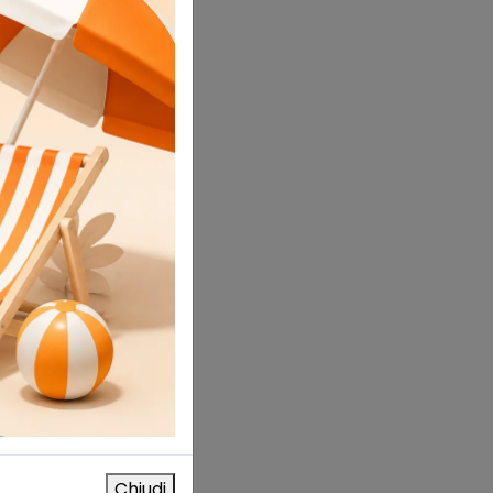
a
deri
Chiudi