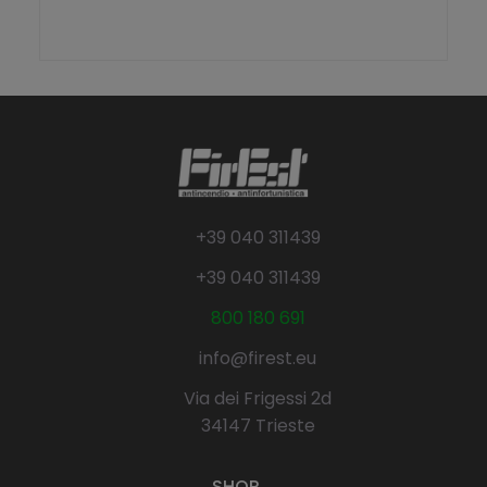
z
z
z
z
o
o
o
a
r
t
i
t
g
u
i
a
n
l
a
e
+39 040 311439
l
è
e
:
+39 040 311439
e
8
r
3
800 180 691
a
,
:
2
info@firest.eu
1
0
0
Via dei Frigessi 2d
4
€
34147 Trieste
,
.
0
0
SHOP