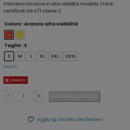
Pantaloni bicolore in alta visibilità modello Track
certificati EN 471 classe 2.
A
Colore
: Arancio alta visibilità
lt
e
r
Taglia
: S
n
S
M
L
XL
XXL
XXXL
a
ti
Svuota
v
e
esaurito
:
P
-
+
AGGIUNGI AL CARRELLO
a
n
t
Aggiungi alla lista dei desideri
a
l