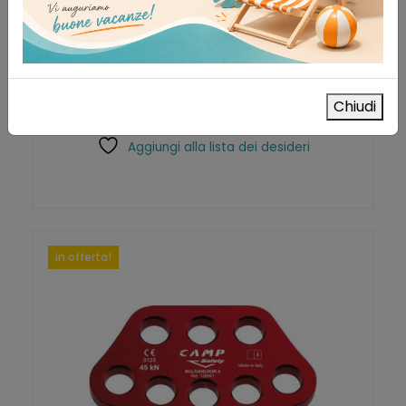
Cordino di trattenuta con gancio
Antinfortunistica
47,00
€
IVA esclusa
Chiudi
AGGIUNGI AL CARRELLO
Aggiungi alla lista dei desideri
in offerta!