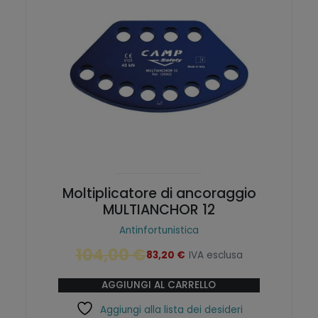
g
u
i
a
n
l
a
e
l
è
e
:
e
5
r
2
a
,
:
0
6
0
5
,
€
0
.
Moltiplicatore di ancoraggio
0
MULTIANCHOR 12
€
Antinfortunistica
.
104,00
€
83,20
€
IVA esclusa
I
I
l
l
AGGIUNGI AL CARRELLO
p
p
r
r
Aggiungi alla lista dei desideri
e
e