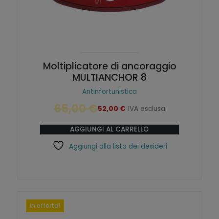
Moltiplicatore di ancoraggio
MULTIANCHOR 8
Antinfortunistica
65,00
€
52,00
€
IVA esclusa
I
I
l
l
AGGIUNGI AL CARRELLO
p
p
r
r
Aggiungi alla lista dei desideri
e
e
z
z
z
z
o
o
o
a
r
t
in offerta!
i
t