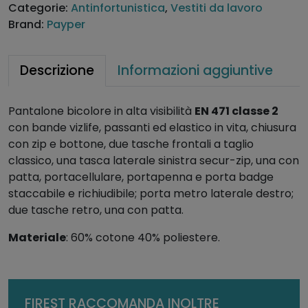
Categorie:
Antinfortunistica
,
Vestiti da lavoro
o
Brand:
Payper
n
i
a
Descrizione
Informazioni aggiuntive
l
t
Pantalone bicolore in alta visibilità
EN 471 classe 2
a
con bande vizlife, passanti ed elastico in vita, chiusura
v
con zip e bottone, due tasche frontali a taglio
i
classico, una tasca laterale sinistra secur-zip, una con
s
patta, portacellulare, portapenna e porta badge
i
staccabile e richiudibile; porta metro laterale destro;
b
due tasche retro, una con patta.
i
l
Materiale
: 60% cotone 40% poliestere.
i
t
à
T
FIREST RACCOMANDA INOLTRE