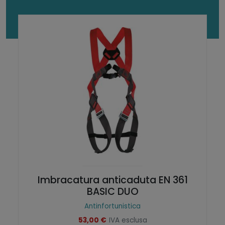
r
a
c
k
q
u
a
n
t
i
t
à
Imbracatura anticaduta EN 361
BASIC DUO
Antinfortunistica
53,00
€
IVA esclusa