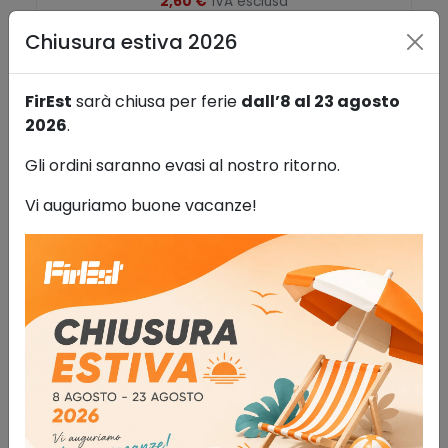
2,60
€
IVA esclusa
Chiusura estiva 2026
AGGIUNGI AL CARRELLO
Aggiungi alla lista dei desideri
FirEst
sarà chiusa per ferie
dall’8 al 23 agosto
2026
.
Gli ordini saranno evasi al nostro ritorno.
Vi auguriamo buone vacanze!