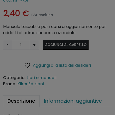
COD:
INF-MK61
2,40
€
IVA esclusa
Manuale tascabile per i corsi di aggiornamento per
addetti al primo soccorso aziendale.
M
A
-
+
AGGIUNGI AL CARRELLO
a
lt
n
e
u
r
Aggiungi alla lista dei desideri
a
n
l
a
Categoria:
Libri e manuali
e
ti
Brand:
Kiker Edizioni
a
v
g
e
g
:
Descrizione
Informazioni aggiuntive
i
o