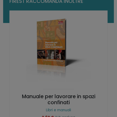
FIREST RACCOMANDA INOLTRE
s
o
q
u
a
n
t
i
t
à
Manuale per lavorare in spazi
confinati
Libri e manuali