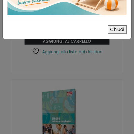
Manuale di sicurezza e igiene HACCP
Libri e manuali
Chiudi
2,75
€
IVA esclusa
AGGIUNGI AL CARRELLO
Aggiungi alla lista dei desideri