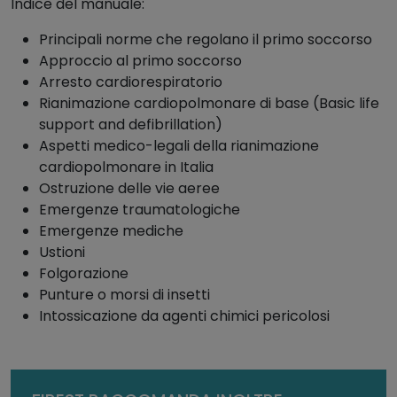
Indice del manuale:
r
n
Principali norme che regolano il primo soccorso
a
Approccio al primo soccorso
m
Arresto cardiorespiratorio
e
Rianimazione cardiopolmonare di base (Basic life
n
support and defibrillation)
t
Aspetti medico-legali della rianimazione
o
cardiopolmonare in Italia
p
Ostruzione delle vie aeree
r
Emergenze traumatologiche
i
Emergenze mediche
m
Ustioni
o
Folgorazione
s
Punture o morsi di insetti
o
Intossicazione da agenti chimici pericolosi
c
c
o
r