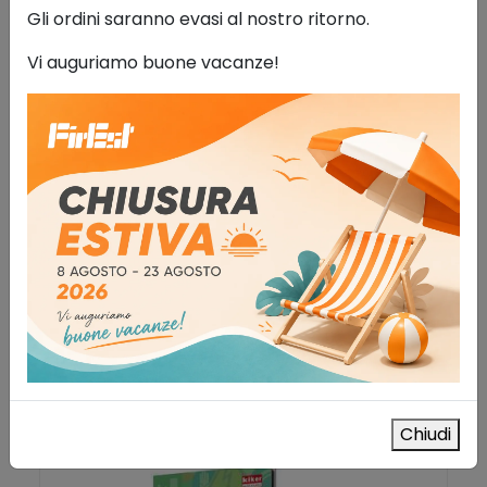
Gli ordini saranno evasi al nostro ritorno.
Vi auguriamo buone vacanze!
La cultura del giusto soccorso
Libri e manuali
6,56
€
IVA esclusa
AGGIUNGI AL CARRELLO
Aggiungi alla lista dei desideri
Chiudi