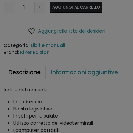
M
A
-
+
AGGIUNGI AL CARRELLO
a
lt
n
e
u
r
Aggiungi alla lista dei desideri
a
n
l
a
Categoria:
Libri e manuali
e
ti
Brand:
Kiker Edizioni
p
v
e
e
r
:
Descrizione
Informazioni aggiuntive
u
n
Indice del manuale:
u
s
Introduzione
o
Novità legislative
c
I rischi per la salute
o
Utilizzo corretto dei videoterminali
r
I computer portatili