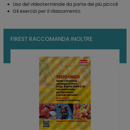
r
Uso del videoterminale da parte dei più piccoli
e
Gli esercizi per il rilassamento
t
t
o
d
FIREST RACCOMANDA INOLTRE
e
i
V
i
d
e
o
t
e
r
m
i
n