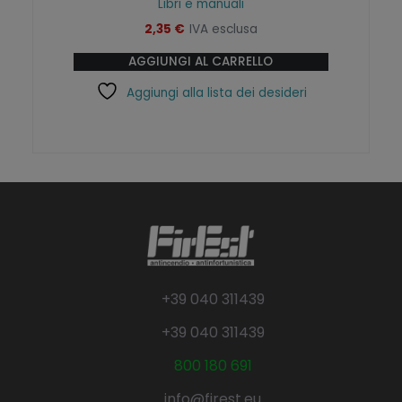
Libri e manuali
2,35
€
IVA esclusa
AGGIUNGI AL CARRELLO
Aggiungi alla lista dei desideri
+39 040 311439
+39 040 311439
800 180 691
info@firest.eu