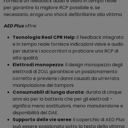
Fornisce un feedback audio e visivo in tempo reale
o
per garantire la migliore RCP possibile e, se
l
necessario, eroga uno shock defibrillante alla vittima.
l
A
AED Plus
offre:
E
D
Tecnologia Real CPR Help
: il feedback integrato
P
e in tempo reale fornisce indicazioni visive e audio
l
per aiutare i soccorritori a praticare una RCP di
u
alta qualità.
s
Elettrodi monopezzo
: il design monopezzo degli
q
elettrodi di ZOLL garantisce un posizionamento
u
corretto e previene i danni causati da un’errata
a
manipolazione dei tamponi.
n
Consumabili di lunga durata
: durata di cinque
t
anni sia per la batteria che per gli elettrodi –
i
significa meno sostituzioni, meno manutenzione e
t
disponibilità del DAE.
à
Supporto delle vie aeree
: il coperchio di AED Plus
può essere posizionato sotto la testa della vittima