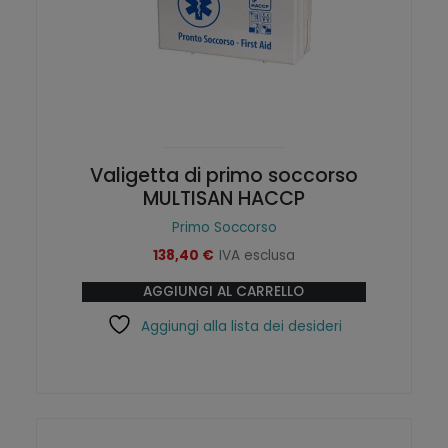
o
o
n
e
i
s
p
s
o
e
s
r
s
e
Valigetta di primo soccorso
o
s
MULTISAN HACCP
n
c
Primo Soccorso
o
e
138,40
€
IVA esclusa
e
l
s
t
AGGIUNGI AL CARRELLO
s
e
Aggiungi alla lista dei desideri
e
n
r
e
e
l
s
l
c
a