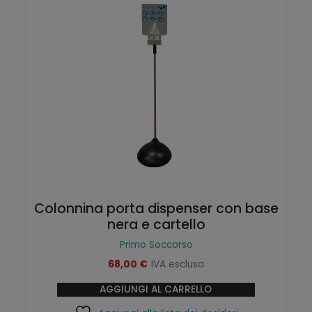
e
p
l
a
t
g
e
i
n
n
e
a
l
d
l
e
a
l
p
p
a
r
g
o
i
d
Colonnina porta dispenser con base
n
o
nera e cartello
a
t
Primo Soccorso
d
t
68,00
€
IVA esclusa
e
o
l
AGGIUNGI AL CARRELLO
p