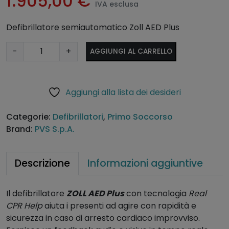
1.905,00
€
IVA esclusa
Defibrillatore semiautomatico Zoll AED Plus
D
A
-
+
AGGIUNGI AL CARRELLO
e
lt
f
e
i
r
Aggiungi alla lista dei desideri
b
n
r
a
Categorie:
Defibrillatori
,
Primo Soccorso
i
ti
Brand:
PVS S.p.A.
l
v
l
e
a
:
Descrizione
Informazioni aggiuntive
t
o
Il defibrillatore
ZOLL AED Plus
con tecnologia
Real
r
CPR Help
aiuta i presenti ad agire con rapidità e
e
sicurezza in caso di arresto cardiaco improvviso.
Z