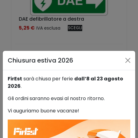
o
p
r
DAE defibrillatore a destra
o
5,25
€
IVA esclusa
SCEGLI
Q
d
u
o
e
t
s
t
Chiusura estiva 2026
t
o
o
h
p
a
FirEst
sarà chiusa per ferie
dall’8 al 23 agosto
r
p
Teca per DAE
2026
.
o
i
110,00
IVA
AGGIUNGI AL
d
ù
Gli ordini saranno evasi al nostro ritorno.
€
esclusa
CARRELLO
o
v
Vi auguriamo buone vacanze!
t
a
t
r
o
i
h
a