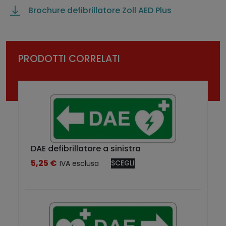
Brochure defibrillatore Zoll AED Plus
PRODOTTI CORRELATI
DAE defibrillatore a sinistra
5,25
€
IVA esclusa
SCEGLI
Q
u
e
s
t