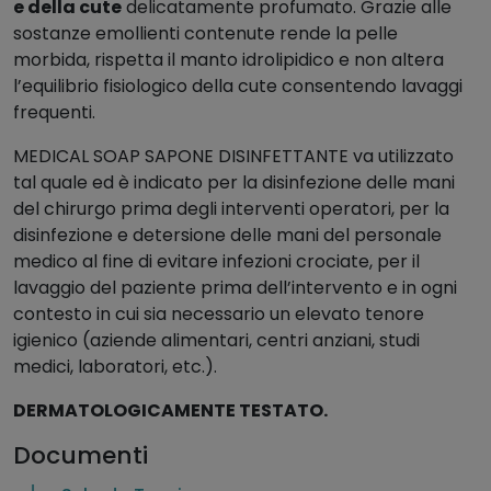
e della cute
delicatamente profumato. Grazie alle
t
sostanze emollienti contenute rende la pelle
a
morbida, rispetta il manto idrolipidico e non altera
n
l’equilibrio fisiologico della cute consentendo lavaggi
t
frequenti.
e
d
MEDICAL SOAP SAPONE DISINFETTANTE va utilizzato
a
tal quale ed è indicato per la disinfezione delle mani
1
del chirurgo prima degli interventi operatori, per la
l
disinfezione e detersione delle mani del personale
i
medico al fine di evitare infezioni crociate, per il
t
lavaggio del paziente prima dell’intervento e in ogni
r
contesto in cui sia necessario un elevato tenore
o
igienico (aziende alimentari, centri anziani, studi
q
medici, laboratori, etc.).
u
a
DERMATOLOGICAMENTE TESTATO.
n
Documenti
t
i