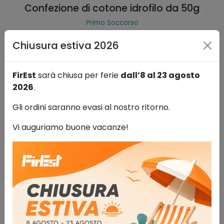
Confezione di cotone idrofilo da 50g
Primo Soccorso
0,92
€
IVA esclusa
Chiusura estiva 2026
AGGIUNGI AL CARRELLO
Aggiungi alla lista dei desideri
FirEst
sarà chiusa per ferie
dall’8 al 23 agosto
2026
.
Gli ordini saranno evasi al nostro ritorno.
Vi auguriamo buone vacanze!