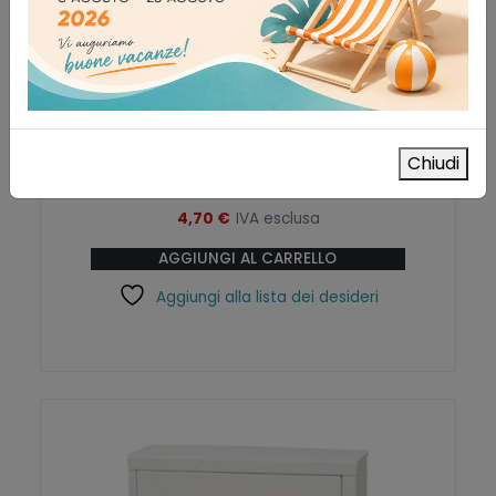
Soluzione salina sterile per lavaggio
oculare 500ml
Chiudi
Primo Soccorso
4,70
€
IVA esclusa
AGGIUNGI AL CARRELLO
Aggiungi alla lista dei desideri