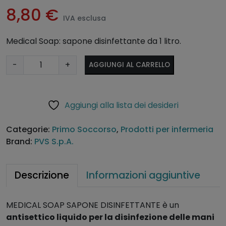
8,80
€
IVA esclusa
Medical Soap: sapone disinfettante da 1 litro.
S
A
-
+
AGGIUNGI AL CARRELLO
a
lt
p
e
o
r
Aggiungi alla lista dei desideri
n
n
e
a
Categorie:
Primo Soccorso
,
Prodotti per infermeria
d
ti
Brand:
PVS S.p.A.
i
v
s
e
i
:
Descrizione
Informazioni aggiuntive
n
f
MEDICAL SOAP SAPONE DISINFETTANTE è un
e
antisettico liquido per la disinfezione delle mani
t