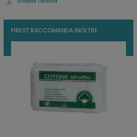
Scheda Tecnica
t
à
FIREST RACCOMANDA INOLTRE