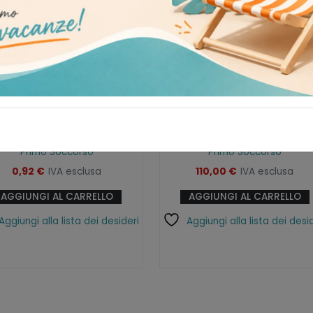
nfezione di cotone
Teca per DAE
idrofilo da 50g
Primo Soccorso
Primo Soccorso
0,92
€
IVA esclusa
110,00
€
IVA esclusa
AGGIUNGI AL CARRELLO
AGGIUNGI AL CARRELLO
Aggiungi alla lista dei desideri
Aggiungi alla lista dei desi