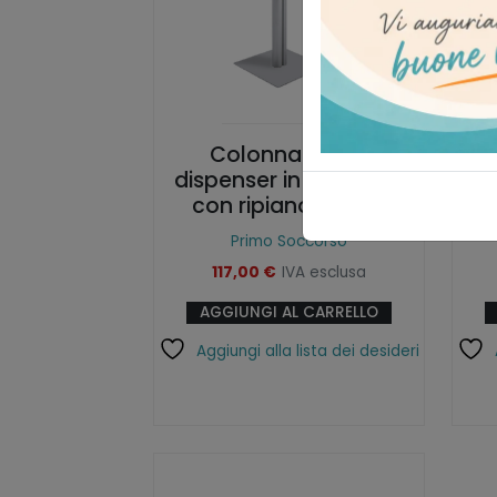
Colonna porta
Co
dispenser in alluminio
con ripiano in plex
Primo Soccorso
117,00
€
IVA esclusa
AGGIUNGI AL CARRELLO
Aggiungi alla lista dei desideri