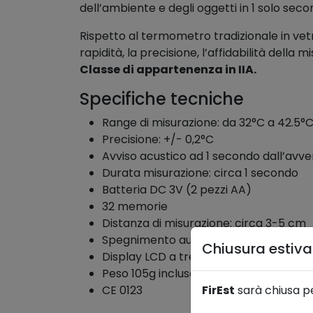
dell’ambiente e degli oggetti in 1 solo seco
Rispetto al termometro tradizionale in vetro 
rapidità, la precisione, l’affidabilità della
Classe di appartenenza in IIA.
Specifiche tecniche
Range di misurazione: da 32°C a 42.5°
Precisione: +/- 0,2°C
Avviso acustico ad 1 secondo dall’avv
Durata misurazione: circa 1 secondo
Batteria DC 3V (2 pezzi AA)
32 memorie
Distanza di misurazione: circa 3-5 cm
Spegnimento automatico dopo 30 sec
Chiusura estiv
Display LCD a tre colori
Peso 105g incluse le batterie
FirEst
sarà chiusa p
CE 0123