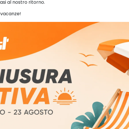
asi al nostro ritorno.
o della Salute nr. 1950761 classificazione CND V0301
t
i
 vacanze!
t
à