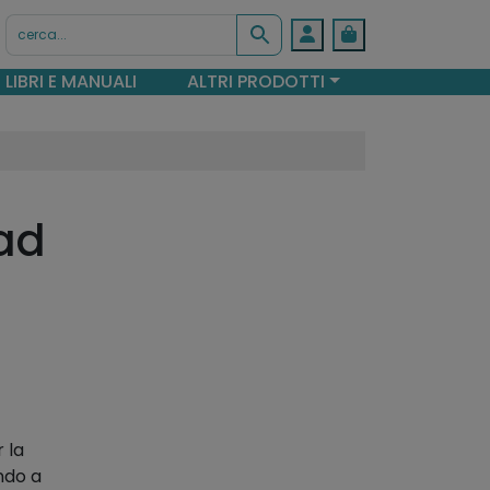
Account
Cart
LIBRI E MANUALI
ALTRI PRODOTTI
ad
 la
ndo a