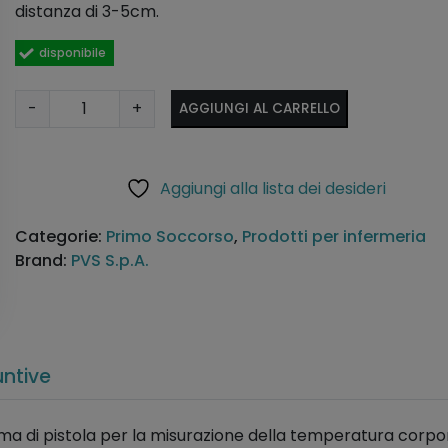
distanza di 3-5cm.
disponibile
T
A
-
+
AGGIUNGI AL CARRELLO
e
lt
r
e
m
r
Aggiungi alla lista dei desideri
o
n
m
a
Categorie:
Primo Soccorso
,
Prodotti per infermeria
e
ti
Brand:
PVS S.p.A.
t
v
r
e
o
:
d
i
untive
g
i
ma di pistola per la misurazione della temperatura corpo
t