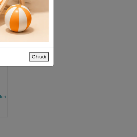
Chiudi
deri