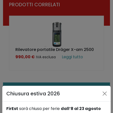
PRODOTTI CORRELATI
Rilevatore portatile Dräger X-am 2500
990,00
€
Leggi tutto
IVA esclusa
FIREST RACCOMANDA INOLTRE
Chiusura estiva 2026
FirEst
sarà chiusa per ferie
dall’8 al 23 agosto