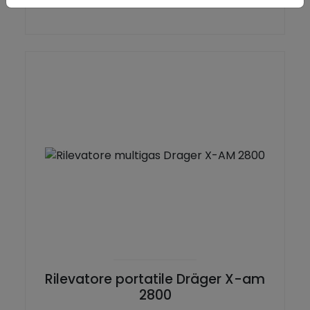
Rilevatore portatile Dräger X-am
2800