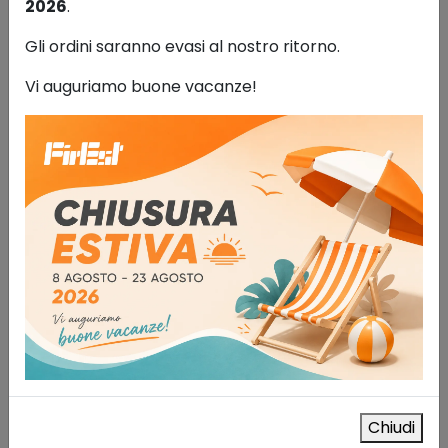
2026
.
Gli ordini saranno evasi al nostro ritorno.
Vi auguriamo buone vacanze!
Rilevatore portatile di ossigeno
Dräger Pac 6000
Rilevatori portatili di gas
299,00
€
IVA esclusa
AGGIUNGI AL CARRELLO
Chiudi
Aggiungi alla lista dei desideri