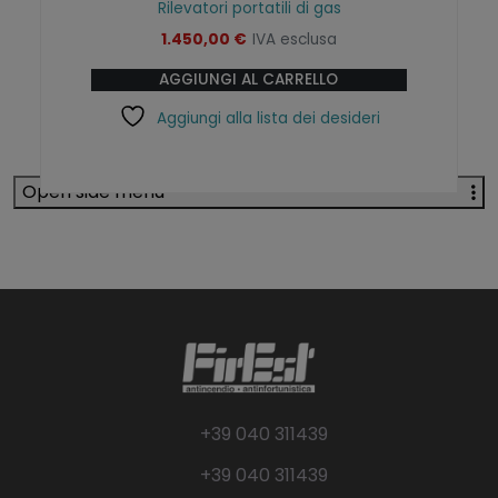
Rilevatori portatili di gas
1.450,00
€
IVA esclusa
AGGIUNGI AL CARRELLO
Aggiungi alla lista dei desideri
Open side menu
+39 040 311439
+39 040 311439