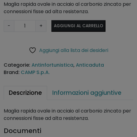
Maglia rapida ovale in acciaio al carbonio zincato per
connessioni fisse ad alta resistenza.
M
A
-
+
AGGIUNGI AL CARRELLO
a
lt
g
e
l
r
Aggiungi alla lista dei desideri
i
n
a
a
Categorie:
Antinfortunistica
,
Anticaduta
r
ti
Brand:
CAMP S.p.A.
a
v
p
e
i
:
Descrizione
Informazioni aggiuntive
d
a
Maglia rapida ovale in acciaio al carbonio zincato per
o
connessioni fisse ad alta resistenza.
v
a
Documenti
l