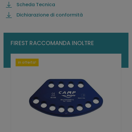
e
Scheda Tecnica
q
Dichiarazione di conformità
u
a
n
t
FIREST RACCOMANDA INOLTRE
i
t
à
in offerta!