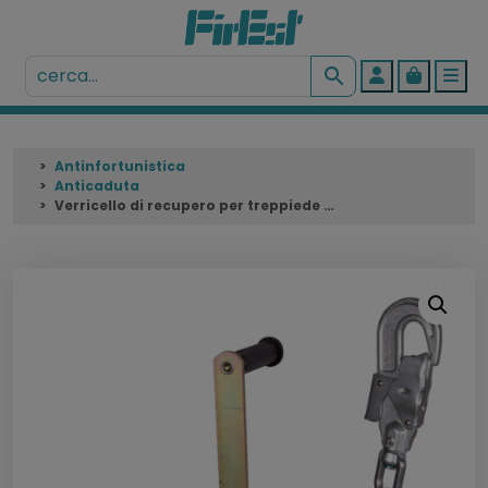
Account
Cart
Me
Antinfortunistica
Anticaduta
Verricello di recupero per treppiede TRIPOS LIFT