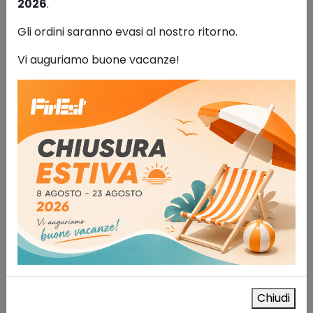
2026
.
Gli ordini saranno evasi al nostro ritorno.
Visiera per caschi ARES
Vi auguriamo buone vacanze!
Antinfortunistica
55,00
€
IVA esclusa
AGGIUNGI AL CARRELLO
Aggiungi alla lista dei desideri
Chiudi