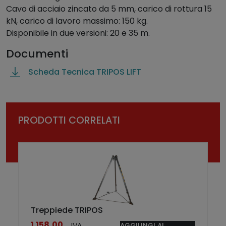
Cavo di acciaio zincato da 5 mm, carico di rottura 15
e
kN, carico di lavoro massimo: 150 kg.
r
Disponibile in due versioni: 20 e 35 m.
t
r
Documenti
e
p
Scheda Tecnica TRIPOS LIFT
p
i
e
d
PRODOTTI CORRELATI
e
T
R
I
P
O
S
Treppiede TRIPOS
L
1.158,00
IVA
AGGIUNGI AL