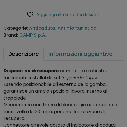
r
r
Aggiungi alla lista dei desideri
i
c
Categorie:
Anticaduta
,
Antinfortunistica
e
Brand:
CAMP S.p.A.
l
l
o
Descrizione
Informazioni aggiuntive
d
i
Dispositivo di recupero
compatto e robusto,
r
facilmente installabile sul
treppiede Tripos
.
e
Essendo posizionabile all’esterno della gamba,
c
garantisce un ampio spazio di lavoro interno al
u
treppiede.
p
Meccanismo con freno di bloccaggio automatico e
e
manovella da 210 mm, per una fluida azione di
r
recupero.
o
Connettore girevole dotato di indicatore di caduta.
p