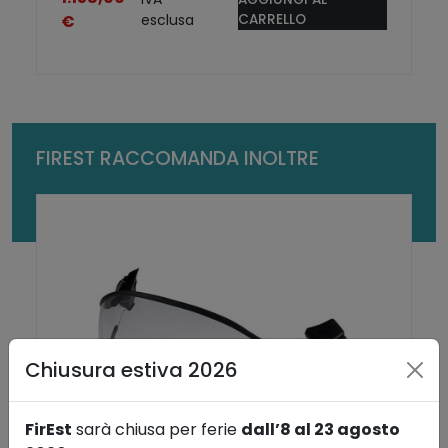
I
€
esclusa
CARRELLO
F
T
q
u
a
n
FIREST RACCOMANDA INOLTRE
t
i
t
à
Chiusura estiva 2026
FirEst
sarà chiusa per ferie
dall’8 al 23 agosto