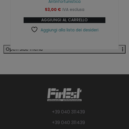
Antinfortunistica
53,00
€
IVA esclusa
AGGIUNGI AL CARRELLO
Aggiungi alla lista dei desideri
Open side menu
+39 040 311439
+39 040 311439