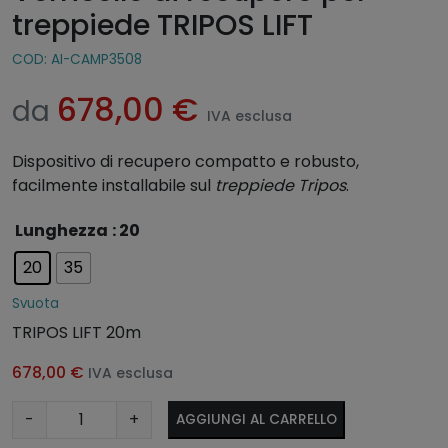
treppiede TRIPOS LIFT
COD:
AI-CAMP3508
678,00
€
da
IVA esclusa
Dispositivo di recupero compatto e robusto,
facilmente installabile sul
treppiede Tripos
.
A
Lunghezza
: 20
lt
20
35
e
r
Svuota
n
TRIPOS LIFT 20m
a
ti
678,00
€
IVA esclusa
v
V
e
-
+
AGGIUNGI AL CARRELLO
e
: