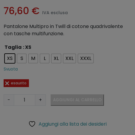
76,60
€
IVA esclusa
Pantalone Multipro in Twill di cotone quadrivalente
con tasche multifunzione.
A
Taglia
: XS
lt
XS
S
M
L
XL
XXL
XXXL
e
r
Svuota
n
a
esaurito
ti
v
P
-
+
AGGIUNGI AL CARRELLO
e
a
:
n
t
Aggiungi alla lista dei desideri
a
l