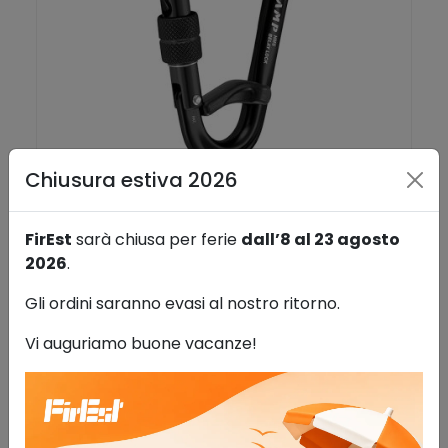
Chiusura estiva 2026
Moschettone HMS BELAY LOCK
FirEst
sarà chiusa per ferie
dall’8 al 23 agosto
Antinfortunistica
2026
.
24,00
€
IVA esclusa
Gli ordini saranno evasi al nostro ritorno.
AGGIUNGI AL CARRELLO
Vi auguriamo buone vacanze!
Aggiungi alla lista dei desideri