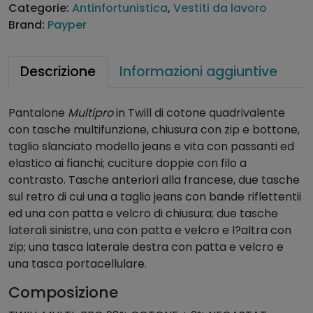
Categorie:
Antinfortunistica
,
Vestiti da lavoro
o
Brand:
Payper
n
i
M
Descrizione
Informazioni aggiuntive
u
l
Pantalone
Multipro
in Twill di cotone quadrivalente
t
con tasche multifunzione, chiusura con zip e bottone,
i
taglio slanciato modello jeans e vita con passanti ed
p
elastico ai fianchi; cuciture doppie con filo a
r
contrasto. Tasche anteriori alla francese, due tasche
o
sul retro di cui una a taglio jeans con bande riflettentii
D
ed una con patta e velcro di chiusura; due tasche
e
laterali sinistre, una con patta e velcro e l?altra con
f
zip; una tasca laterale destra con patta e velcro e
e
una tasca portacellulare.
n
d
Composizione
e