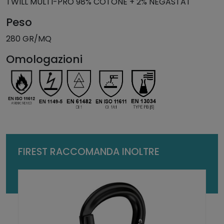
r
TWILL MULTI-PRO 98% COTONE + 2% NEGASTAT
q
Peso
u
a
280 GR/MQ
n
Omologazioni
t
i
t
à
FIREST RACCOMANDA INOLTRE