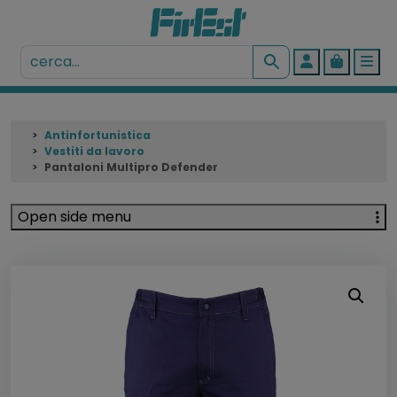
Account
Cart
Me
Antinfortunistica
Vestiti da lavoro
Pantaloni Multipro Defender
Open side menu