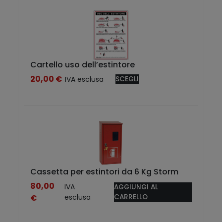
e
q
s
u
t
a
o
n
p
t
r
i
Cartello uso dell’estintore
o
t
20,00
€
IVA esclusa
SCEGLI
Q
d
à
u
o
e
t
s
t
t
o
o
h
p
a
r
p
Cassetta per estintori da 6 Kg Storm
o
i
80,00
IVA
AGGIUNGI AL
d
ù
€
esclusa
CARRELLO
o
v
t
a