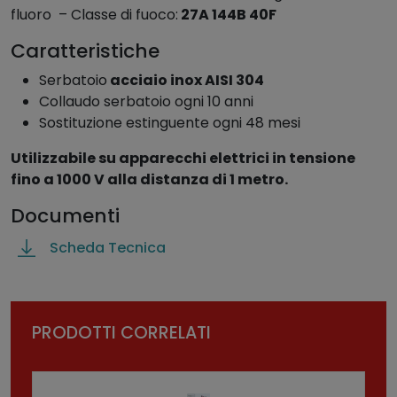
fluoro – Classe di fuoco:
27A 144B 40F
n
6
Caratteristiche
l
t
Serbatoio
acciaio inox AISI 304
.
Collaudo serbatoio ogni 10 anni
S
Sostituzione estinguente ogni 48 mesi
c
Utilizzabile su apparecchi elettrici in tensione
h
fino a 1000 V alla distanza di 1 metro.
i
u
Documenti
m
Scheda Tecnica
a
F
l
u
PRODOTTI CORRELATI
o
r
i