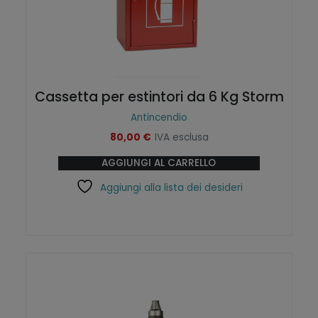
e
o
l
p
r
o
d
Cassetta per estintori da 6 Kg Storm
o
Antincendio
t
80,00
€
IVA esclusa
t
o
AGGIUNGI AL CARRELLO
Aggiungi alla lista dei desideri