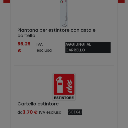
n
e
F
r
e
Piantana per estintore con asta e
e
cartello
i
56,25
IVA
AGGIUNGI AL
n
€
esclusa
CARRELLO
a
c
c
i
a
i
o
I
Cartello estintore
N
3,70
€
da
IVA esclusa
SCEGLI
Q
O
u
X