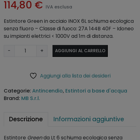
114,80
€
IVA esclusa
Estintore Green in acciaio INOX 6L schiuma ecologica
senza fluoro – Classe di fuoco: 27A 144B 40F – Idoneo
su impianti elettrici < 1000V ad 1m di distanza.
E
A
-
+
AGGIUNGI AL CARRELLO
s
lt
t
e
i
r
Aggiungi alla lista dei desideri
n
n
t
a
Categorie:
Antincendio
,
Estintori a base d'acqua
o
ti
Brand:
MB S.r.l.
r
v
e
e
G
:
Descrizione
Informazioni aggiuntive
r
e
Estintore
Green
da Lt 6 schiuma ecologica senza
e